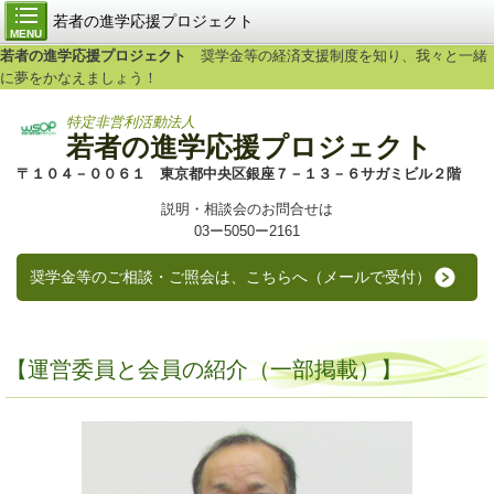
若者の進学応援プロジェクト
MENU
若者の進学応援プロジェクト
奨学金等の経済支援制度を知り、我々と一緒
に夢をかなえましょう！
特定非営利活動法人
若者の進学応援プロジェクト
〒１０４－００６１ 東京都中央区銀座７－１３－６サガミビル２階
説明・相談会のお問合せは
03ー
5050
ー2161
奨学金等のご相談・ご照会は、こちらへ（メールで受付）
【運営委員と会員の紹介（一部掲載）】