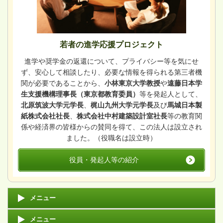
若者の進学応援プロジェクト
進学や奨学金の返還について、プライバシー等を気にせ
ず、安心して相談したり、必要な情報を得られる第三者機
関が必要であることから、
小林東京大学教授
や
遠藤日本学
生支援機構理事長（東京都教育委員）
等を発起人として、
北原筑波大学元学長
、
梶山九州大学元学長
及び
馬城日本製
紙株式会社社長
、
株式会社中村建築設計室社長
等の教育関
係や経済界の皆様からの賛同を得て、この法人は設立され
ました。（役職名は設立時）
役員・発起人等の紹介
メニュー
メニュー