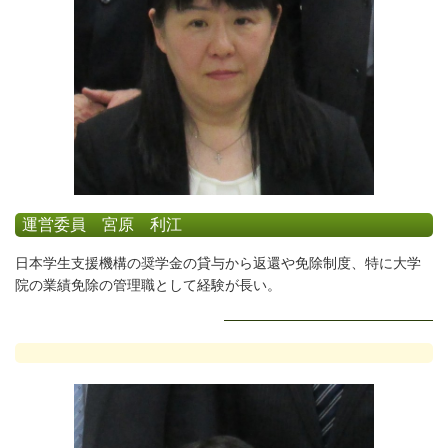
運営委員 宮原 利江
日本学生支援機構の奨学金の貸与から返還や免除制度、特に
大
学
院の業績免除の管理職として経験が長い
。