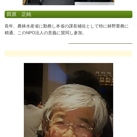
田原 正純
長年、農林水産省に勤務し本省の課長補佐として特に林野業務に
精通。このNPO法人の意義に賛同し参加。