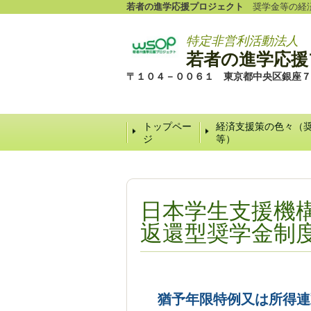
若者の進学応援プロジェクト
奨学金等の経済
特定非営利活動法人
若者の進学応援
〒１０４－００６１ 東京都中央区銀座７
トップペー
経済支援策の色々（
ジ
等）
日本学生支援機
返還型奨学金制
猶予年限特例又は所得連