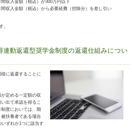
収入金額（税込）が300万円以下
間収入金額（税込）から必要経費（控除分）を差し引い
す。
得連動返還型奨学金制度の返還仕組みについ
同様に返還することに
構が定める一定額の収
願い出て承認を得るこ
本制度においては、期
、被扶養者である場合
のいずれか1つに該当す