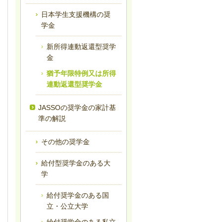
日本学生支援機構の奨
学金
新所得連動返還型奨学
金
猶予年限特例又は所得
連動返還型奨学金
JASSOの奨学金の家計基
準の解説
その他の奨学金
給付型奨学金のある大
学
給付奨学金のある国
立・公立大学
給付奨学金のある私立