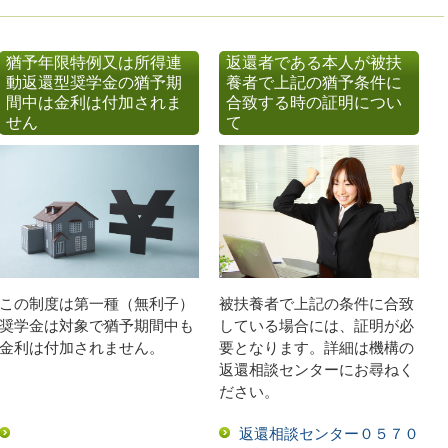
猶予年限特例又は所得連
返還者である本人が被扶
動返還型奨学金の猶予期
養者で上記の猶予条件に
間中は金利は付加されま
合致する時の証明につい
せん
て
この制度は第一種（無利子）
被扶養者で上記の条件に合致
奨学金は対象で猶予期間中も
している場合には、証明が必
金利は付加されません。
要となります。詳細は機構の
返還相談センターにお尋ねく
ださい。
返還相談センター０５７０