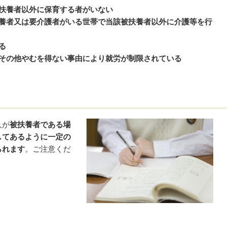
被扶養者以外に保育する者がいない
療養者又は要介護者がいる世帯で当該被扶養者以外に介護等を行
る
害その他やむを得ない事由により就労が制限されている
人が
被扶養者である場
してあるように一定の
られます
。ご注意くだ