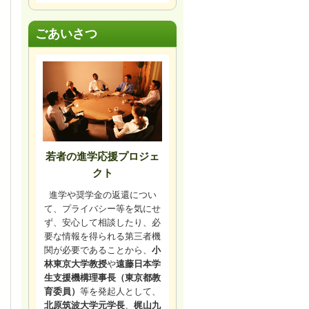
ごあいさつ
若者の進学応援プロジェ
クト
進学や奨学金の返還につい
て、プライバシー等を気にせ
ず、安心して相談したり、必
要な情報を得られる第三者機
関が必要であることから、
小
林東京大学教授
や
遠藤日本学
生支援機構理事長（東京都教
育委員）
等を発起人として、
北原筑波大学元学長
、
梶山九