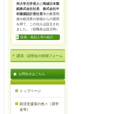
州大学元学長
及び
馬城日本製
紙株式会社社長
、
株式会社中
村建築設計室社長
等の教育関
係や経済界の皆様からの賛同
を得て、この法人は設立され
ました。（役職名は設立時）
役員・発起人等の紹介
講演・説明会の依頼フォーム
お問合せはこちら
トップページ
経済支援策の色々（奨学
金等）