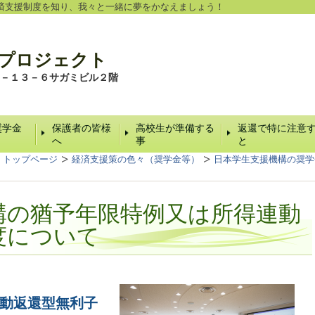
支援制度を知り、我々と一緒に夢をかなえましょう！
プロジェクト
－１３－６サガミビル２階
奨学金
保護者の皆様
高校生が準備する
返還で特に注意
へ
事
と
トップページ
経済支援策の色々（奨学金等）
日本学生支援機構の奨学
構の猶予年限特例又は所得連動
度について
動返還型無利子