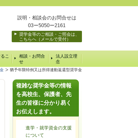
説明・相談会のお問合せは
03ー
5050
ー2161
奨学金等のご相談・ご照会は、
こちらへ（メールで受付）
するこ
相談・お問合
法人設立理
せ
念
金
猶予年限特例又は所得連動返還型奨学金
複雑な奨学金等の情報
を高校生、保護者、先
生の皆様に分かり易く
お伝えします。
進学・就学資金の支援
について