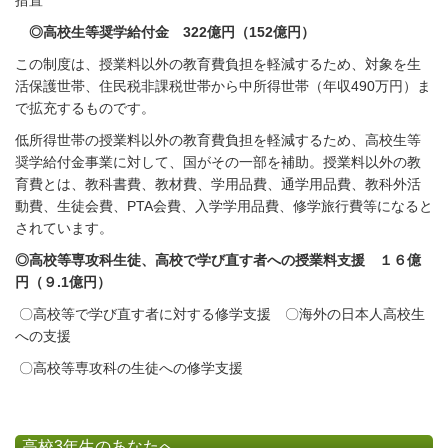
措置
◎高校生等奨学給付金 322億円（
152
億円）
この制度は、授業料以外の教育費負担を軽減するため、対象を生
活保護世帯、住民税非課税世帯から中所得世帯（年収490万円）ま
で拡充するものです。
低所得世帯の授業料以外の教育費負担を軽減するため、高校生等
奨学給付金事業に対して、国がその一部を補助。
授業料以外の教
育費とは、教科書費、教材費、学用品費、通学用品費、教科外活
動費、生徒会費、
PTA
会費、入学学用品費、修学旅行費等になると
されています。
◎高校等専攻科生徒、高校で学び直す者への授業料支援 １６億
円（９
.1
億円）
〇
高校等で学び直す者に対する修学支援 〇海外の日本人高校生
への支援
〇高校等専攻科の生徒への修学支援
高校3年生のあなたへ