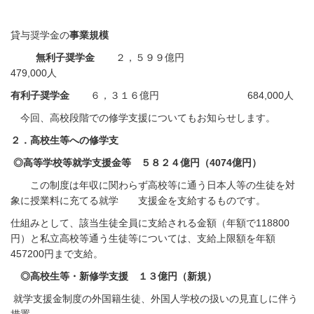
貸与奨学金の
事業規模
無利子奨学金
２，５９９億円
479,000人
有利子奨学金
６，３１６億円 684,000人
今回、高校段階での修学支援についてもお知らせします。
２．高校生等への修学支
◎高等学校等就学支援金等 ５８２４億円（
4074
億円）
この制度は年収に関わらず
高校等に通う日本人等の生徒を対
象に授業料に充てる
就学 支援金を支給するものです。
仕組みとして、該当生徒全員に支給される金額（年額で
118800
円）と私立高校等通う生徒等については、支給上限額を年額
4572
00
円まで支給。
◎高校生等・新修学支援 １３億円（新規）
就学支援金制度の外国籍生徒、外国人学校の扱いの見直しに伴う